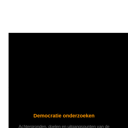
Tijdens de alternatieve vierdaagse heeft het kinder- en
jongerenteam van het vfonds de Democratiefabriek getest
in het Vrijheidsmuseum in Groesbeek.
Democratie onderzoeken
Achtergronden, doelen en uitgangspunten van de